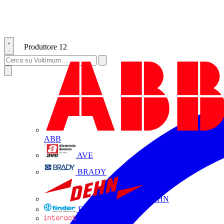
Produttore
12
ABB
AVE
BRADY
DEHN
FINDER
INTERACT