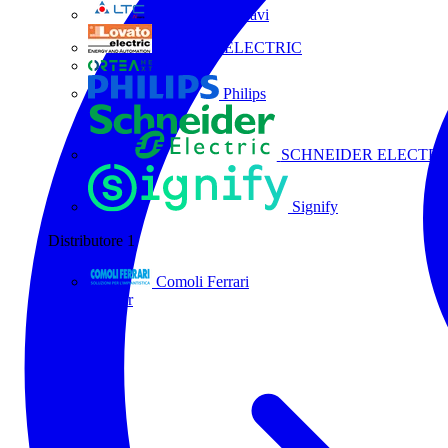
La Triveneta Cavi
LOVATO ELECTRIC
ORTEA
Philips
SCHNEIDER ELECTRI
Signify
Distributore
1
Comoli Ferrari
Tutti i partner