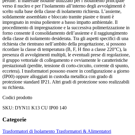
perdite. Il materiale isolante utilizzato per l’isolamento principale
verso il nucleo e per l’isolamento all’interno degli avvolgimenti è
scelto sulla base della classe di isolamento richiesta. L’assieme,
solidamente assemblato e bloccato tramite piastre e tiranti è
impregnato in resina poliestere a basso impatto ambientale. Il
procedimento di impregnazione e la successiva polimerizzazione in
forno consente il consolidamento dell’assieme e il raggiungimento
della classe di isolamento desiderata. Tra gli aspetti specifici di una
richiesta che rientrano nell’ambito della progettazione, si possono
ricordare la classe di temperatura (B, F, H fino a classe 220°C), la
presenza di avvolgimenti multipli, le eventuali prese di regolazione,
il gruppo vettoriale di collegamento e ovviamente le caratteristiche
prestazionali (perdite, tensione di corto-circuito, corrente di spunto,
eccetera). I trasformatori possono essere in configurazione a giorno
(IP00) oppure alloggiati in custodia metallica con grado di
protezione standard IP21. Altri gradi di protezione sono realizzabili
su richiesta.
Codici prodotto
SKU: DYN11 K13 CU IP00 140
Categorie
Trasformatori di Isolamento
Trasformatori & Alimentatori