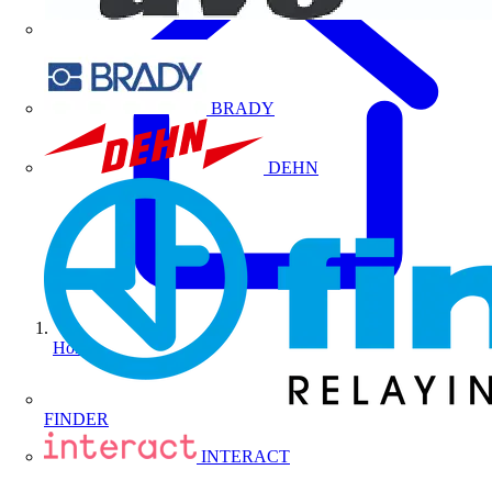
BRADY
DEHN
Home
FINDER
INTERACT