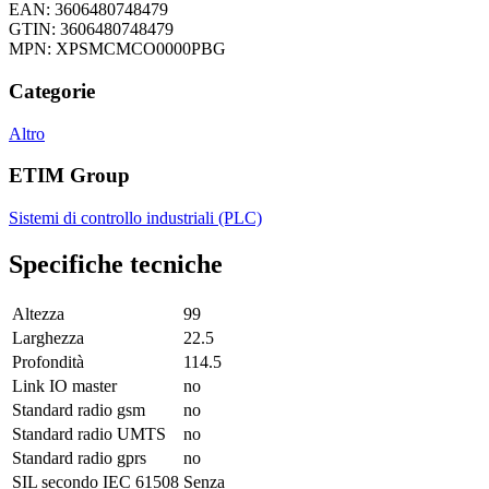
EAN: 3606480748479
GTIN: 3606480748479
MPN: XPSMCMCO0000PBG
Categorie
Altro
ETIM Group
Sistemi di controllo industriali (PLC)
Specifiche tecniche
Altezza
99
Larghezza
22.5
Profondità
114.5
Link IO master
no
Standard radio gsm
no
Standard radio UMTS
no
Standard radio gprs
no
SIL secondo IEC 61508
Senza