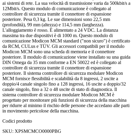
ai sistemi di rete. La sua velocità di trasmissione varia da 500kbit/s a
12Mbit/s. Questo modulo di comunicazione è collegato al
controllore di sicurezza tramite il connettore di espansione
posteriore. Pesa 0,3 kg. Le sue dimensioni sono 22,5 mm
(profondità), 99 mm (altezza) e 114,5 mm (larghezza).
L'alloggiamento è rosso. È alimentato a 24 VDC. La distanza
massima tra due dispositivi è di 1000 m. Questo modulo di
comunicazione Modicon MCM standard ("non sicuro") è certificato
da RCM, CULus e TÜV. Gli accessori compatibili per il modulo
Modicon MCM sono una scheda di memoria e il connettore
posteriore. Il modulo di comunicazione viene installato su una guida
DIN Omega da 35 mm conforme a EN 50022 ed è collegato al
controllore di sicurezza tramite il connettore di espansione
posteriore. Il sistema controllore di sicurezza modulare Modicon
MCM fornisce flessibilità e scalabilità da 8 ingressi, 2 uscite a
doppio/4 canale singolo fino a 128 ingressi, 16 uscite a doppio/32
canale singolo, fino a 32 o 48 uscite di stato di diagnostica. Il
sistema controllore di sicurezza modulare Modicon MCM è
progettato per monitorare più funzioni di sicurezza della macchina
per ridurre al minimo il rischio delle persone che accedano alle parti
in movimento pericolose della macchina.
Codici prodotto
SKU: XPSMCMCO0000PBG