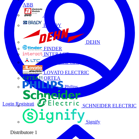
ABB
AVE
BRADY
DEHN
FINDER
INTERACT
La Triveneta Cavi
LOVATO ELECTRIC
ORTEA
Philips
Login
Registrati
SCHNEIDER ELECTRIC
Signify
Distributore
1