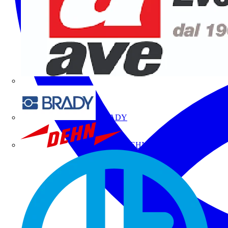
BRADY
DEHN