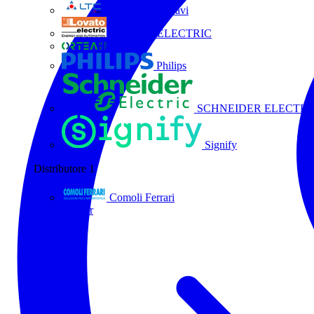
La Triveneta Cavi
LOVATO ELECTRIC
ORTEA
Philips
SCHNEIDER ELECTRI
Signify
Distributore
1
Comoli Ferrari
Tutti i partner