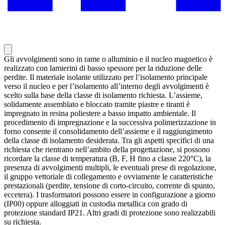
Gli avvolgimenti sono in rame o alluminio e il nucleo magnetico è
realizzato con lamierini di basso spessore per la riduzione delle
perdite. Il materiale isolante utilizzato per l’isolamento principale
verso il nucleo e per l’isolamento all’interno degli avvolgimenti è
scelto sulla base della classe di isolamento richiesta. L’assieme,
solidamente assemblato e bloccato tramite piastre e tiranti è
impregnato in resina poliestere a basso impatto ambientale. Il
procedimento di impregnazione e la successiva polimerizzazione in
forno consente il consolidamento dell’assieme e il raggiungimento
della classe di isolamento desiderata. Tra gli aspetti specifici di una
richiesta che rientrano nell’ambito della progettazione, si possono
ricordare la classe di temperatura (B, F, H fino a classe 220°C), la
presenza di avvolgimenti multipli, le eventuali prese di regolazione,
il gruppo vettoriale di collegamento e ovviamente le caratteristiche
prestazionali (perdite, tensione di corto-circuito, corrente di spunto,
eccetera). I trasformatori possono essere in configurazione a giorno
(IP00) oppure alloggiati in custodia metallica con grado di
protezione standard IP21. Altri gradi di protezione sono realizzabili
su richiesta.