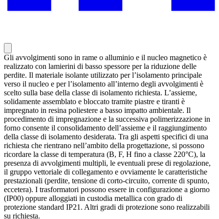
Gli avvolgimenti sono in rame o alluminio e il nucleo magnetico è
realizzato con lamierini di basso spessore per la riduzione delle
perdite. Il materiale isolante utilizzato per l’isolamento principale
verso il nucleo e per l’isolamento all’interno degli avvolgimenti è
scelto sulla base della classe di isolamento richiesta. L’assieme,
solidamente assemblato e bloccato tramite piastre e tiranti è
impregnato in resina poliestere a basso impatto ambientale. Il
procedimento di impregnazione e la successiva polimerizzazione in
forno consente il consolidamento dell’assieme e il raggiungimento
della classe di isolamento desiderata. Tra gli aspetti specifici di una
richiesta che rientrano nell’ambito della progettazione, si possono
ricordare la classe di temperatura (B, F, H fino a classe 220°C), la
presenza di avvolgimenti multipli, le eventuali prese di regolazione,
il gruppo vettoriale di collegamento e ovviamente le caratteristiche
prestazionali (perdite, tensione di corto-circuito, corrente di spunto,
eccetera). I trasformatori possono essere in configurazione a giorno
(IP00) oppure alloggiati in custodia metallica con grado di
protezione standard IP21. Altri gradi di protezione sono realizzabili
su richiesta.