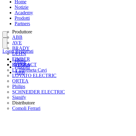
Home
Notizie
Academy
Prodotti
Partners
Produttore
ABB
AVE
BRADY
Login
Registrati
DEHN
FINDER
Login
Home
INTERACT
Registrati
Prodotti
La Triveneta Cavi
ABB
LOVATO ELECTRIC
ORTEA
Philips
SCHNEIDER ELECTRIC
Signify
Distributore
Comoli Ferrari