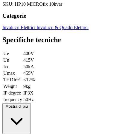
SKU: HP10 MICROfix 10kvar
Categorie
Involucri Elettrici
Involucri & Quadri Elettrici
Specifiche tecniche
Ue
400V
Un
415V
Icc
50kA
Umax
455V
THDIr%
≤12%
Weight
9kg
IP degree
IP3X
frequency
50Hz
Mostra di più