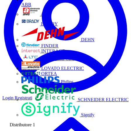
ABB
AVE
BRADY
DEHN
FINDER
INTERACT
La Triveneta Cavi
LOVATO ELECTRIC
ORTEA
Philips
Login
Registrati
SCHNEIDER ELECTRIC
Signify
Distributore
1