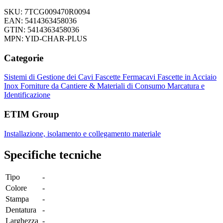
SKU: 7TCG009470R0094
EAN: 5414363458036
GTIN: 5414363458036
MPN: YID-CHAR-PLUS
Categorie
Sistemi di Gestione dei Cavi
Fascette Fermacavi
Fascette in Acciaio
Inox
Forniture da Cantiere & Materiali di Consumo
Marcatura e
Identificazione
ETIM Group
Installazione, isolamento e collegamento materiale
Specifiche tecniche
Tipo
-
Colore
-
Stampa
-
Dentatura
-
Larghezza
-