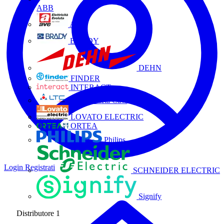
ABB
AVE
BRADY
DEHN
FINDER
INTERACT
La Triveneta Cavi
LOVATO ELECTRIC
ORTEA
Philips
Login
Registrati
SCHNEIDER ELECTRIC
Signify
Distributore
1