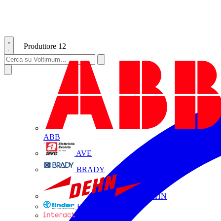
Produttore
12
ABB
AVE
BRADY
DEHN
FINDER
INTERACT