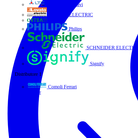
La Triveneta Cavi
LOVATO ELECTRIC
ORTEA
Philips
SCHNEIDER ELECTRI
Signify
Distributore
1
Comoli Ferrari
Tutti i partner