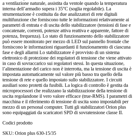
a ventilazione naturale, assistita da ventole quando la temperatura
interna dell’armadio supera i 35°C (soglia regolabile). La
strumentazione è costituita da due analizzatori di rete digitali
multifunzione che forniscono tutte le informazioni relativamente ai
parametri di entrata e di uscita dello stabilizzatore (tensioni di fase e
concatenate, correnti, potenze attiva reattiva e apparente, fattore di
potenza, frequenza). Lo stato di funzionamento dello stabilizzatore
può essere monitorato per mezzo di LED sul pannello frontale che
forniscono le informazioni riguardanti il funzionamento di ciascuna
fase e degli allarmi Lo stabilizzatore è provvisto di un sistema
elettronico di protezione dei regolatori di tensione che viene attivato
in caso di sovraccarico sui regolatori stessi. In questa situazione,
l’alimentazione del carico non è interrotta, ma la tensione di uscita è
impostata automaticamente sul valore più basso tra quello della
tensione di rete e quello impostato sullo stabilizzatore. I circuiti
ausiliari sono protetti da fusibili. La logica di controllo è gestita da
microprocessori che realizzano la stabilizzazione della tensione di
uscita regolandone il vero valore efficace (true-RMS). I parametri di
macchina e il riferimento di tensione di uscita sono impostabili per
mezzo di un personal computer. Tutti gli stabilizzatori Orion plus
sono equipaggiati da scaricatori SPD di sovratensione classe II.
Codici prodotto
SKU: Orion plus 630-15/35