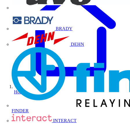
BRADY
DEHN
Home
FINDER
INTERACT