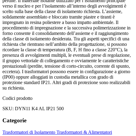
perdite. Il materiale isolante utilizzato per l’isolamento principale
verso il nucleo e per l’isolamento all’interno degli avvolgimenti è
scelto sulla base della classe di isolamento richiesta. L’assieme,
solidamente assemblato e bloccato tramite piastre e tiranti è
impregnato in resina poliestere a basso impatto ambientale. Il
procedimento di impregnazione e la successiva polimerizzazione in
forno consente il consolidamento dell’assieme e il raggiungimento
della classe di isolamento desiderata. Tra gli aspetti specifici di una
richiesta che rientrano nell’ambito della progettazione, si possono
ricordare la classe di temperatura (B, F, H fino a classe 220°C), la
presenza di avvolgimenti multipli, le eventuali prese di regolazione,
il gruppo vettoriale di collegamento e ovviamente le caratteristiche
prestazionali (perdite, tensione di corto-circuito, corrente di spunto,
eccetera). I trasformatori possono essere in configurazione a giorno
(IP00) oppure alloggiati in custodia metallica con grado di
protezione standard IP21. Altri gradi di protezione sono realizzabili
su richiesta.
Codici prodotto
SKU: DYN11 K4 AL IP21 500
Categorie
Trasformatori di Isolamento
Trasformatori & Alimentatori