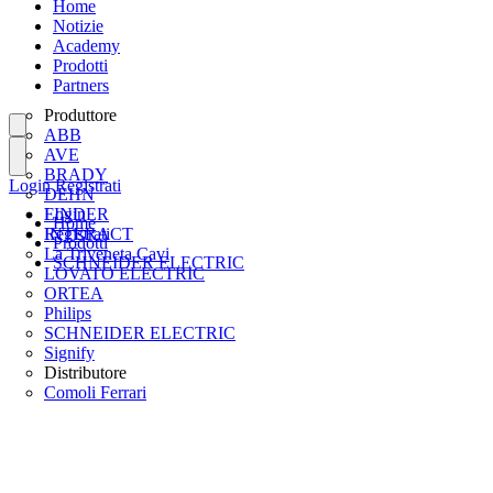
Home
Notizie
Academy
Prodotti
Partners
Produttore
ABB
AVE
BRADY
Login
Registrati
DEHN
FINDER
Login
Home
INTERACT
Registrati
Prodotti
La Triveneta Cavi
SCHNEIDER ELECTRIC
LOVATO ELECTRIC
ORTEA
Philips
SCHNEIDER ELECTRIC
Signify
Distributore
Comoli Ferrari