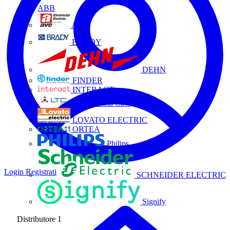
ABB
AVE
BRADY
DEHN
FINDER
INTERACT
La Triveneta Cavi
LOVATO ELECTRIC
ORTEA
Philips
Login
Registrati
SCHNEIDER ELECTRIC
Signify
Distributore
1