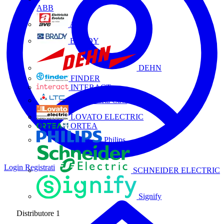
ABB
AVE
BRADY
DEHN
FINDER
INTERACT
La Triveneta Cavi
LOVATO ELECTRIC
ORTEA
Philips
Login
Registrati
SCHNEIDER ELECTRIC
Signify
Distributore
1