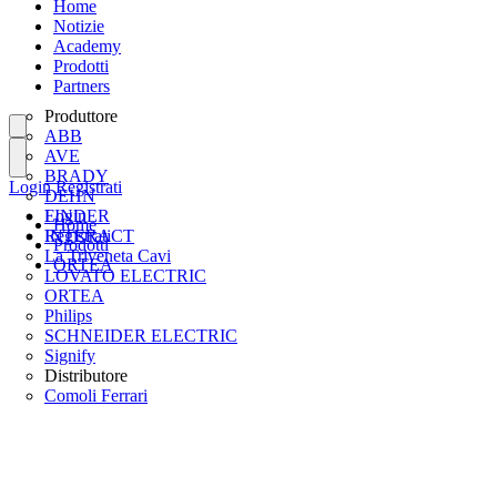
Home
Notizie
Academy
Prodotti
Partners
Produttore
ABB
AVE
BRADY
Login
Registrati
DEHN
FINDER
Login
Home
INTERACT
Registrati
Prodotti
La Triveneta Cavi
ORTEA
LOVATO ELECTRIC
ORTEA
Philips
SCHNEIDER ELECTRIC
Signify
Distributore
Comoli Ferrari