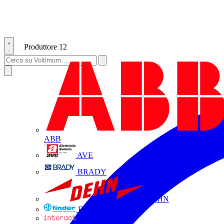
Produttore
12
ABB
AVE
BRADY
DEHN
FINDER
INTERACT