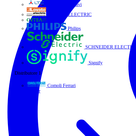
La Triveneta Cavi
LOVATO ELECTRIC
ORTEA
Philips
SCHNEIDER ELECTRI
Signify
Distributore
1
Comoli Ferrari
Tutti i partner