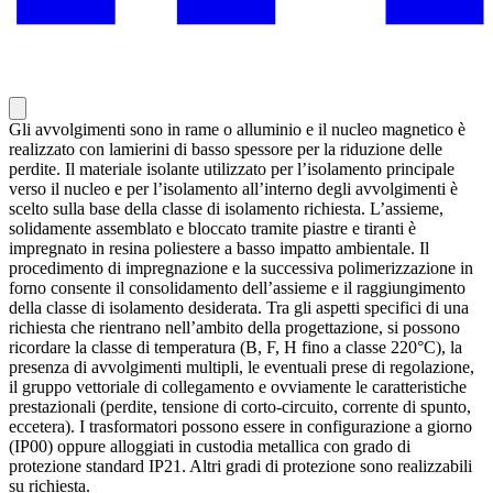
Gli avvolgimenti sono in rame o alluminio e il nucleo magnetico è
realizzato con lamierini di basso spessore per la riduzione delle
perdite. Il materiale isolante utilizzato per l’isolamento principale
verso il nucleo e per l’isolamento all’interno degli avvolgimenti è
scelto sulla base della classe di isolamento richiesta. L’assieme,
solidamente assemblato e bloccato tramite piastre e tiranti è
impregnato in resina poliestere a basso impatto ambientale. Il
procedimento di impregnazione e la successiva polimerizzazione in
forno consente il consolidamento dell’assieme e il raggiungimento
della classe di isolamento desiderata. Tra gli aspetti specifici di una
richiesta che rientrano nell’ambito della progettazione, si possono
ricordare la classe di temperatura (B, F, H fino a classe 220°C), la
presenza di avvolgimenti multipli, le eventuali prese di regolazione,
il gruppo vettoriale di collegamento e ovviamente le caratteristiche
prestazionali (perdite, tensione di corto-circuito, corrente di spunto,
eccetera). I trasformatori possono essere in configurazione a giorno
(IP00) oppure alloggiati in custodia metallica con grado di
protezione standard IP21. Altri gradi di protezione sono realizzabili
su richiesta.