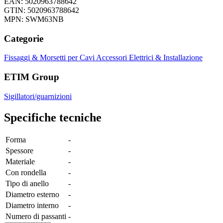
EAN: 5020963788642
GTIN: 5020963788642
MPN: SWM63NB
Categorie
Fissaggi & Morsetti per Cavi
Accessori Elettrici & Installazione
ETIM Group
Sigillatori/guarnizioni
Specifiche tecniche
Forma
-
Spessore
-
Materiale
-
Con rondella
-
Tipo di anello
-
Diametro esterno
-
Diametro interno
-
Numero di passanti
-