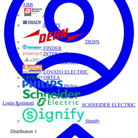
ABB
AVE
BRADY
DEHN
FINDER
INTERACT
La Triveneta Cavi
LOVATO ELECTRIC
ORTEA
Philips
Login
Registrati
SCHNEIDER ELECTRIC
Signify
Distributore
1