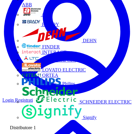
ABB
AVE
BRADY
DEHN
FINDER
INTERACT
La Triveneta Cavi
LOVATO ELECTRIC
ORTEA
Philips
Login
Registrati
SCHNEIDER ELECTRIC
Signify
Distributore
1