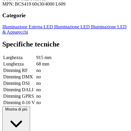
MPN: BCS419 60x30/4000 L609
Categorie
Illuminazione Esterna LED
Illuminazione LED
Illuminazione LED
& Apparecchi
Specifiche tecniche
Larghezza
915 mm
Lunghezza
68 mm
Dimming RF
no
Dimming DMX
no
Dimming DSI
no
Dimming DALI
no
Dimming GPRS
no
Dimming 0-10 V
no
Mostra di più