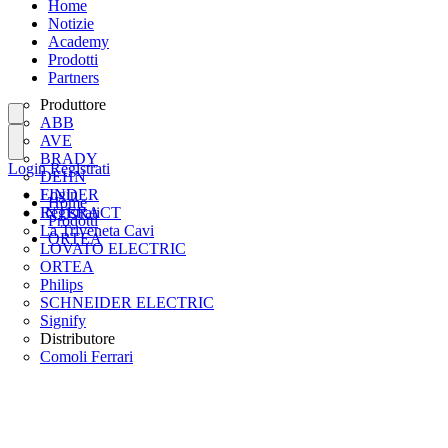
Home
Notizie
Academy
Prodotti
Partners
Produttore
ABB
AVE
BRADY
Login
Registrati
DEHN
FINDER
Login
Home
INTERACT
Registrati
Prodotti
La Triveneta Cavi
ORTEA
LOVATO ELECTRIC
ORTEA
Philips
SCHNEIDER ELECTRIC
Signify
Distributore
Comoli Ferrari