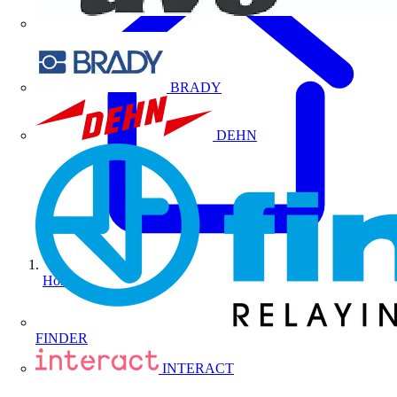
BRADY
DEHN
Home
FINDER
INTERACT