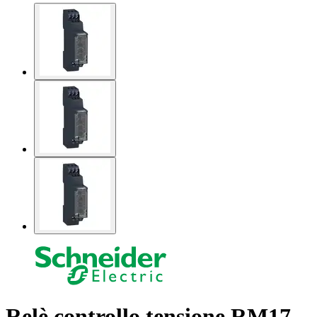
Relè controllo tensione RM17-