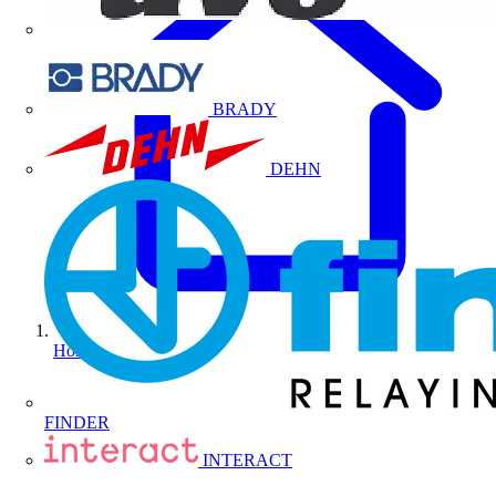
BRADY
DEHN
Home
FINDER
INTERACT