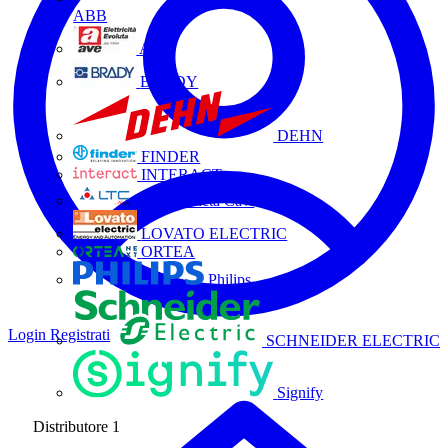
ABB
AVE
BRADY
DEHN
FINDER
INTERACT
La Triveneta Cavi
LOVATO ELECTRIC
ORTEA
Philips
Login
Registrati
SCHNEIDER ELECTRIC
Signify
Distributore
1