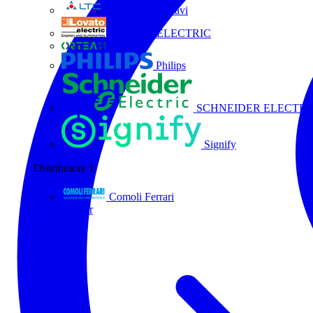
La Triveneta Cavi
LOVATO ELECTRIC
ORTEA
Philips
SCHNEIDER ELECTRI
Signify
Distributore
1
Comoli Ferrari
Tutti i partner