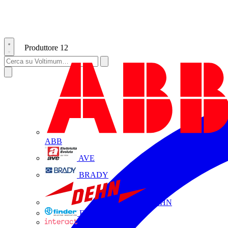
Produttore
12
ABB
AVE
BRADY
DEHN
FINDER
INTERACT