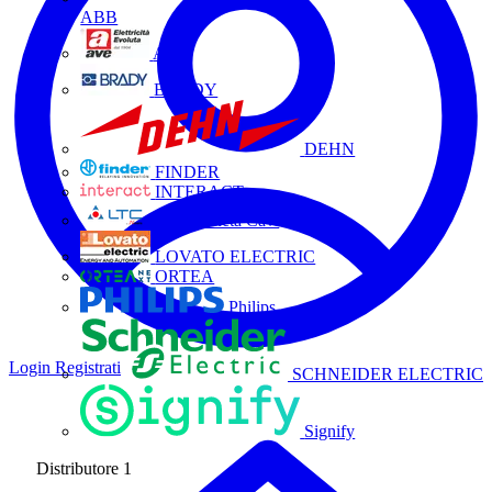
ABB
AVE
BRADY
DEHN
FINDER
INTERACT
La Triveneta Cavi
LOVATO ELECTRIC
ORTEA
Philips
Login
Registrati
SCHNEIDER ELECTRIC
Signify
Distributore
1