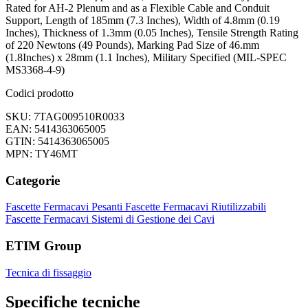
Rated for AH-2 Plenum and as a Flexible Cable and Conduit
Support, Length of 185mm (7.3 Inches), Width of 4.8mm (0.19
Inches), Thickness of 1.3mm (0.05 Inches), Tensile Strength Rating
of 220 Newtons (49 Pounds), Marking Pad Size of 46.mm
(1.8Inches) x 28mm (1.1 Inches), Military Specified (MIL-SPEC
MS3368-4-9)
Codici prodotto
SKU: 7TAG009510R0033
EAN: 5414363065005
GTIN: 5414363065005
MPN: TY46MT
Categorie
Fascette Fermacavi Pesanti
Fascette Fermacavi Riutilizzabili
Fascette Fermacavi
Sistemi di Gestione dei Cavi
ETIM Group
Tecnica di fissaggio
Specifiche tecniche