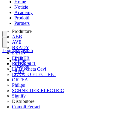
Home
Notizie
Academy
Prodotti
Partners
Produttore
ABB
AVE
BRADY
Login
Registrati
DEHN
FINDER
Login
Home
INTERACT
Registrati
Prodotti
La Triveneta Cavi
ABB
LOVATO ELECTRIC
ORTEA
Philips
SCHNEIDER ELECTRIC
Signify
Distributore
Comoli Ferrari