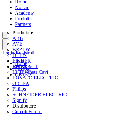
Home
Notizie
Academy
Prodotti
Partners
Produttore
ABB
AVE
BRADY
Login
Registrati
DEHN
FINDER
Login
Home
INTERACT
Registrati
Prodotti
La Triveneta Cavi
ORTEA
LOVATO ELECTRIC
ORTEA
Philips
SCHNEIDER ELECTRIC
Signify
Distributore
Comoli Ferrari