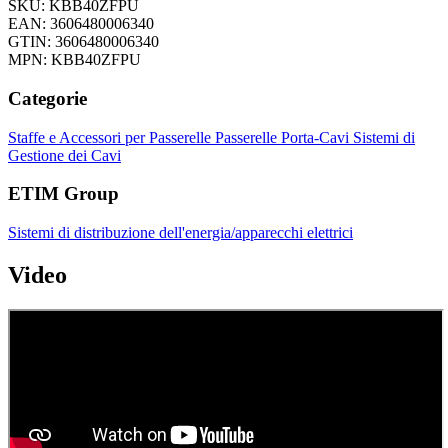
SKU: KBB40ZFPU
EAN: 3606480006340
GTIN: 3606480006340
MPN: KBB40ZFPU
Categorie
Staffe e Accessori per Passerelle
Passerelle Porta-Cavi
Sistemi di
Gestione dei Cavi
ETIM Group
Sistemi di distribuzione dell'energia/apparecchi elettrici
Video