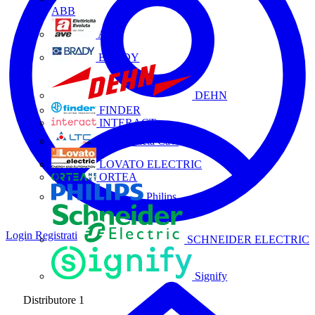
ABB
AVE
BRADY
DEHN
FINDER
INTERACT
La Triveneta Cavi
LOVATO ELECTRIC
ORTEA
Philips
Login
Registrati
SCHNEIDER ELECTRIC
Signify
Distributore
1