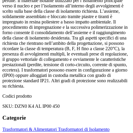
perdite. Il materiale isolante utilizzato per l’isolamento principale
verso il nucleo e per l’isolamento all’interno degli avvolgimenti è
scelto sulla base della classe di isolamento richiesta. L’assieme,
solidamente assemblato e bloccato tramite piastre e tiranti è
impregnato in resina poliestere a basso impatto ambientale. Il
procedimento di impregnazione e la successiva polimerizzazione in
forno consente il consolidamento dell’assieme e il raggiungimento
della classe di isolamento desiderata. Tra gli aspetti specifici di una
richiesta che rientrano nell’ambito della progettazione, si possono
ricordare la classe di temperatura (B, F, H fino a classe 220°C), la
presenza di avvolgimenti multipli, le eventuali prese di regolazione,
il gruppo vettoriale di collegamento e ovviamente le caratteristiche
prestazionali (perdite, tensione di corto-circuito, corrente di spunto,
eccetera). I trasformatori possono essere in configurazione a giorno
(IP00) oppure alloggiati in custodia metallica con grado di
protezione standard IP21. Altri gradi di protezione sono realizzabili
su richiesta.
Codici prodotto
SKU: DZN0 K4 AL IP00 450
Categorie
Trasformatori & Alimentatori
Trasformatori di Isolamento