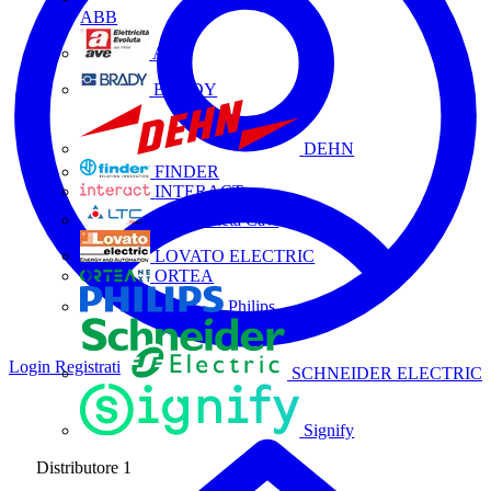
ABB
AVE
BRADY
DEHN
FINDER
INTERACT
La Triveneta Cavi
LOVATO ELECTRIC
ORTEA
Philips
Login
Registrati
SCHNEIDER ELECTRIC
Signify
Distributore
1