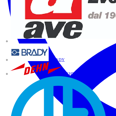
BRADY
DEHN