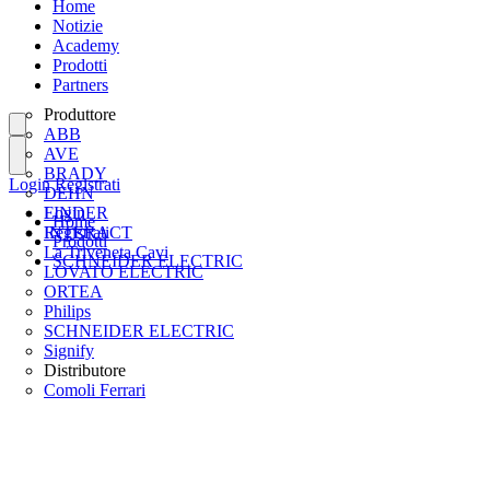
Home
Notizie
Academy
Prodotti
Partners
Produttore
ABB
AVE
BRADY
Login
Registrati
DEHN
FINDER
Login
Home
INTERACT
Registrati
Prodotti
La Triveneta Cavi
SCHNEIDER ELECTRIC
LOVATO ELECTRIC
ORTEA
Philips
SCHNEIDER ELECTRIC
Signify
Distributore
Comoli Ferrari