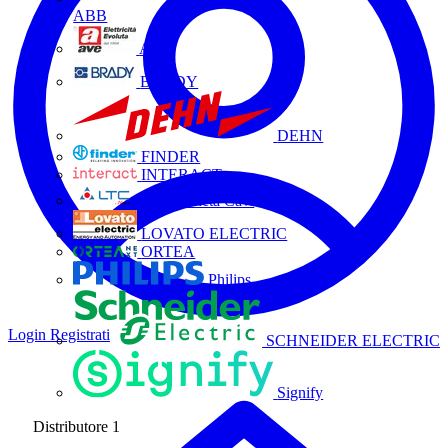
ABB
AVE
BRADY
DEHN
FINDER
INTERACT
La Triveneta Cavi
LOVATO ELECTRIC
ORTEA
Philips
Login
Registrati
SCHNEIDER ELECTRIC
Signify
Distributore
1