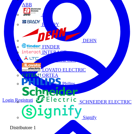
ABB
AVE
BRADY
DEHN
FINDER
INTERACT
La Triveneta Cavi
LOVATO ELECTRIC
ORTEA
Philips
Login
Registrati
SCHNEIDER ELECTRIC
Signify
Distributore
1