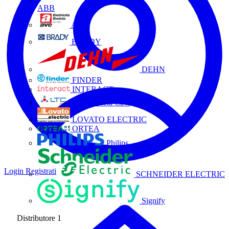
ABB
AVE
BRADY
DEHN
FINDER
INTERACT
La Triveneta Cavi
LOVATO ELECTRIC
ORTEA
Philips
Login
Registrati
SCHNEIDER ELECTRIC
Signify
Distributore
1