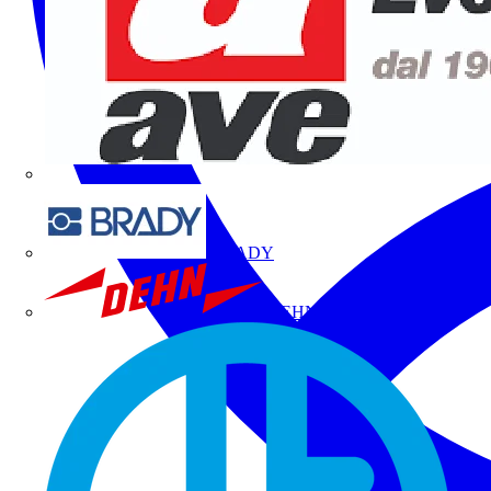
BRADY
DEHN