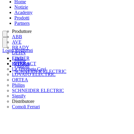
Home
Notizie
Academy
Prodotti
Partners
Produttore
ABB
AVE
BRADY
Login
Registrati
DEHN
FINDER
Login
Home
INTERACT
Registrati
Prodotti
La Triveneta Cavi
SCHNEIDER ELECTRIC
LOVATO ELECTRIC
ORTEA
Philips
SCHNEIDER ELECTRIC
Signify
Distributore
Comoli Ferrari