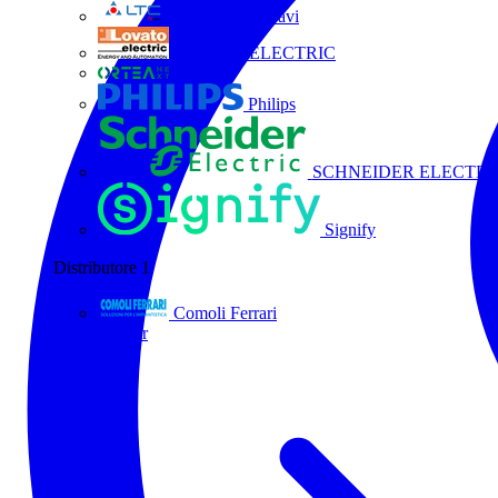
La Triveneta Cavi
LOVATO ELECTRIC
ORTEA
Philips
SCHNEIDER ELECTRI
Signify
Distributore
1
Comoli Ferrari
Tutti i partner