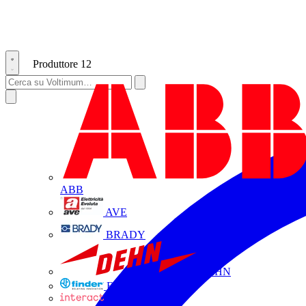
Produttore
12
ABB
AVE
BRADY
DEHN
FINDER
INTERACT