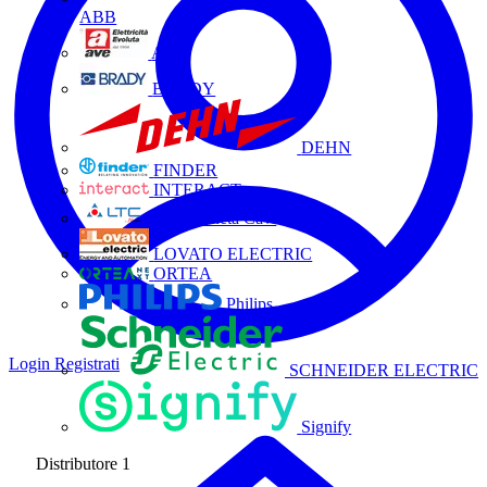
ABB
AVE
BRADY
DEHN
FINDER
INTERACT
La Triveneta Cavi
LOVATO ELECTRIC
ORTEA
Philips
Login
Registrati
SCHNEIDER ELECTRIC
Signify
Distributore
1