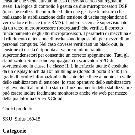
tensione che viene attivato in caso di sovraccarico sui regolatori
stessi. La logica di controllo è gestita da due microprocessori DSP
(uno che realizza il controllo e l’altro che gestisce le misure) che
realizzano la stabilizzazione della tensione di uscita regolandone il
vero valore efficace (true-RMS). L’intero sistema è supervisionato
da un terzo microprocessore (bodyguard) che verifica il corretto
funzionamento degli altri microprocessori. I parametri di macchina e
il riferimento di tensione di uscita sono impostabili per mezzo di un
personal computer. Nel caso dovesse verificarsi un black-out, la
tensione di uscita è riportata al valore minimo tramite
supercondensatori per consentire un corretto spegnimento. Tutti gli
stabilizzatori Sirius sono equipaggiati di scaricatori SPD di
sovratensione in classe I e classe II. L’interfaccia utente è costituita
da un display touch da 10” multilingue (dotato di porta RS485) in
grado di fornire informazioni sullo stato delle linee a monte e a valle
dello stabilizzatore di tensione, lo stato operativo dello stabilizzatore
e gli eventuali allarmi. Lo stato di funzionamento dello stabilizzatore
può essere inoltre facilmente monitorato anche via web per mezzo
della piattaforma Ortea XCloud.
Codici prodotto
SKU: Sirius 160-15
Categorie