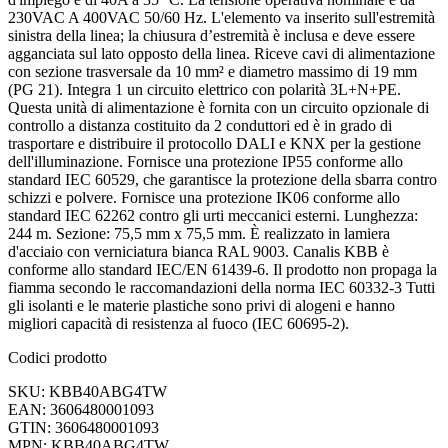
230VAC A 400VAC 50/60 Hz. L'elemento va inserito sull'estremità
sinistra della linea; la chiusura d’estremità è inclusa e deve essere
agganciata sul lato opposto della linea. Riceve cavi di alimentazione
con sezione trasversale da 10 mm² e diametro massimo di 19 mm
(PG 21). Integra 1 un circuito elettrico con polarità 3L+N+PE.
Questa unità di alimentazione è fornita con un circuito opzionale di
controllo a distanza costituito da 2 conduttori ed è in grado di
trasportare e distribuire il protocollo DALI e KNX per la gestione
dell'illuminazione. Fornisce una protezione IP55 conforme allo
standard IEC 60529, che garantisce la protezione della sbarra contro
schizzi e polvere. Fornisce una protezione IK06 conforme allo
standard IEC 62262 contro gli urti meccanici esterni. Lunghezza:
244 m. Sezione: 75,5 mm x 75,5 mm. È realizzato in lamiera
d'acciaio con verniciatura bianca RAL 9003. Canalis KBB è
conforme allo standard IEC/EN 61439-6. Il prodotto non propaga la
fiamma secondo le raccomandazioni della norma IEC 60332-3 Tutti
gli isolanti e le materie plastiche sono privi di alogeni e hanno
migliori capacità di resistenza al fuoco (IEC 60695-2).
Codici prodotto
SKU: KBB40ABG4TW
EAN: 3606480001093
GTIN: 3606480001093
MPN: KBB40ABG4TW