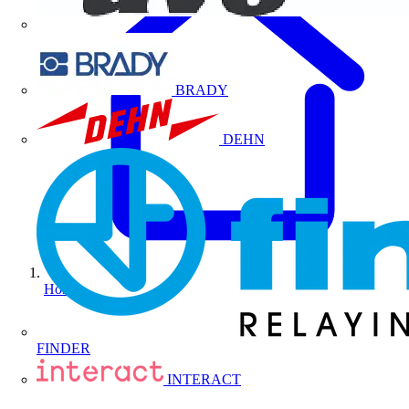
BRADY
DEHN
Home
FINDER
INTERACT