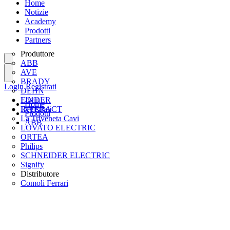
Home
Notizie
Academy
Prodotti
Partners
Produttore
ABB
AVE
BRADY
Login
Registrati
DEHN
FINDER
Login
Home
INTERACT
Registrati
Prodotti
La Triveneta Cavi
ABB
LOVATO ELECTRIC
ORTEA
Philips
SCHNEIDER ELECTRIC
Signify
Distributore
Comoli Ferrari