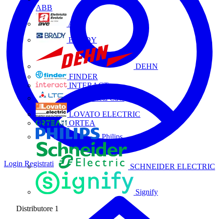
ABB
AVE
BRADY
DEHN
FINDER
INTERACT
La Triveneta Cavi
LOVATO ELECTRIC
ORTEA
Philips
Login
Registrati
SCHNEIDER ELECTRIC
Signify
Distributore
1