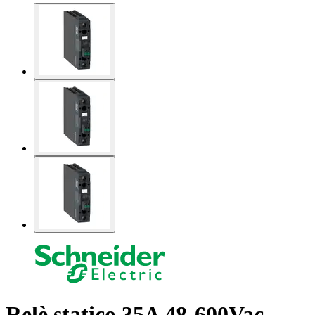
Relè statico 35A 48-600Vac