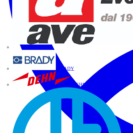
BRADY
DEHN