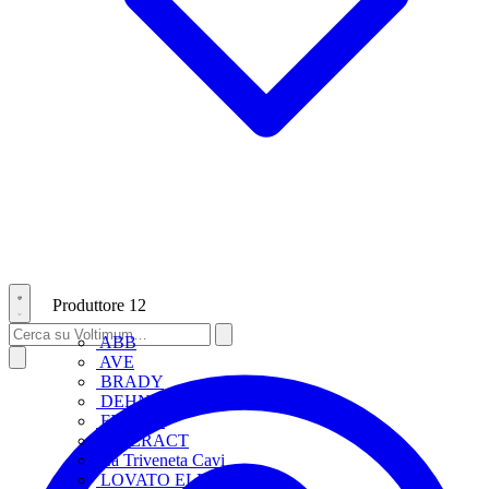
Produttore
12
ABB
AVE
BRADY
DEHN
FINDER
INTERACT
La Triveneta Cavi
LOVATO ELECTRIC