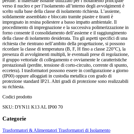
perdite. Il materiale isolante utilizzato per l’isolamento principale
verso il nucleo e per l’isolamento all’interno degli avvolgimenti è
scelto sulla base della classe di isolamento richiesta. L’assieme,
solidamente assemblato e bloccato tramite piastre e tiranti è
impregnato in resina poliestere a basso impatto ambientale. Il
procedimento di impregnazione e la successiva polimerizzazione in
forno consente il consolidamento dell’assieme e il raggiungimento
della classe di isolamento desiderata. Tra gli aspetti specifici di una
richiesta che rientrano nell’ambito della progettazione, si possono
ricordare la classe di temperatura (B, F, H fino a classe 220°C), la
presenza di avvolgimenti multipli, le eventuali prese di regolazione,
il gruppo vettoriale di collegamento e ovviamente le caratteristiche
prestazionali (perdite, tensione di corto-circuito, corrente di spunto,
eccetera). I trasformatori possono essere in configurazione a giorno
(IP00) oppure alloggiati in custodia metallica con grado di
protezione standard IP21. Altri gradi di protezione sono realizzabili
su richiesta.
Codici prodotto
SKU: DYN11 K13 AL IP00 70
Categorie
Trasformatori & Alimentatori
Trasformatori di Isolamento