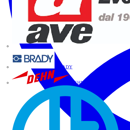
BRADY
DEHN